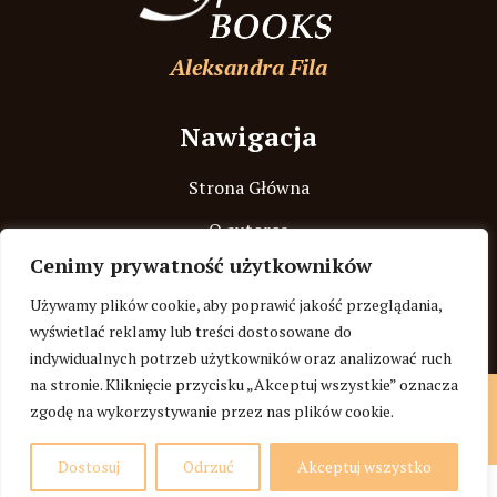
Aleksandra Fila
Nawigacja
Strona Główna
O autorce
Cenimy prywatność użytkowników
Recenzje
Używamy plików cookie, aby poprawić jakość przeglądania,
Blog
wyświetlać reklamy lub treści dostosowane do
indywidualnych potrzeb użytkowników oraz analizować ruch
na stronie. Kliknięcie przycisku „Akceptuj wszystkie” oznacza
© COPYRIGHT 2024 ALEKSANDRASPACEBOOKS.PL |
POLITYKA
zgodę na wykorzystywanie przez nas plików cookie.
PRYWATNOŚCI
|
REGULAMIN
| STWORZONE W RAMACH ATWI
Dostosuj
Odrzuć
Akceptuj wszystko