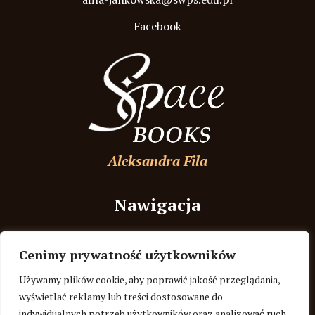
Facebook
Aleksandra Fila
Nawigacja
Strona Główna
Cenimy prywatność użytkowników
O autorce
Używamy plików cookie, aby poprawić jakość przeglądania,
Recenzje
wyświetlać reklamy lub treści dostosowane do
indywidualnych potrzeb użytkowników oraz analizować ruch