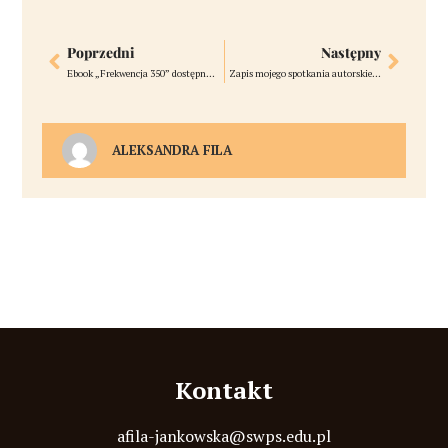
Poprzedni
Następny
Ebook „Frekwencja 350” dostępny na Legimi i w Empiku – linki
Zapis mojego spotkania autorskiego
ALEKSANDRA FILA
Kontakt
afila-jankowska@swps.edu.pl