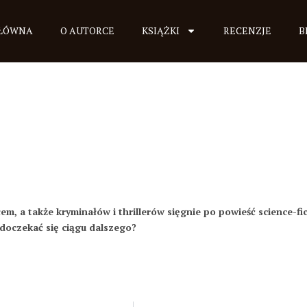
GŁÓWNA
O AUTORCE
KSIĄŻKI
RECENZJE
B
em, a także kryminałów i thrillerów sięgnie po powieść science-fic
 doczekać się ciągu dalszego?