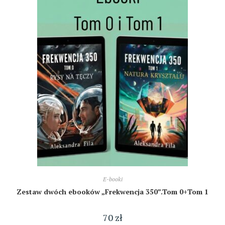
E-booki
Zestaw dwóch ebooków „Frekwencja 350”.Tom 0+Tom 1
70
zł