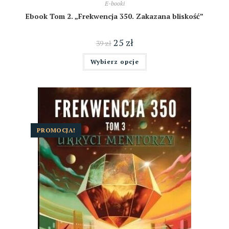
E-booki
Ebook Tom 2. „Frekwencja 350. Zakazana bliskość”
25
zł
39
zł
Wybierz opcje
PROMOCJA!