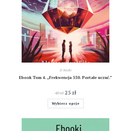
E-booki
Ebook Tom 4. „Frekwencja 350. Portale uczuć.”
25
zł
40
zł
Wybierz opcje