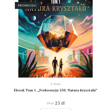
PROMOCJA!
E-booki
Ebook Tom 1. „Frekwencja 350. Natura kryształu”
25
zł
39
zł