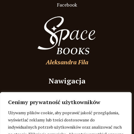
Facebook
Aleksandra Fila
Nawigacja
Strona Główna
Cenimy prywatność użytkowników
O autorce
Używamy plików cookie, aby poprawić jakość przeglądania,
Recenzje
wyświetlać reklamy lub treści dostosowane do
indywidualnych potrzeb użytkowników oraz analizować ruch
Blog