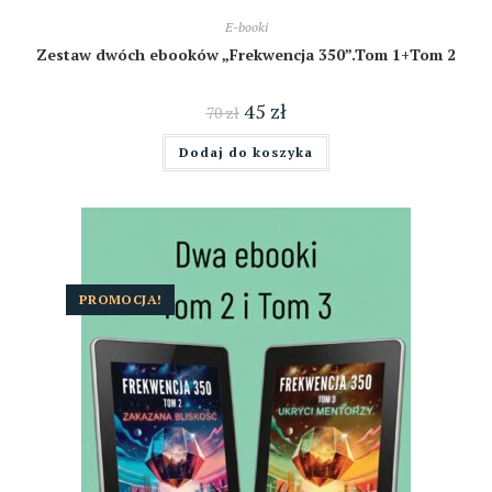
E-booki
Zestaw dwóch ebooków „Frekwencja 350”.Tom 1+Tom 2
45
zł
70
zł
Dodaj do koszyka
PROMOCJA!