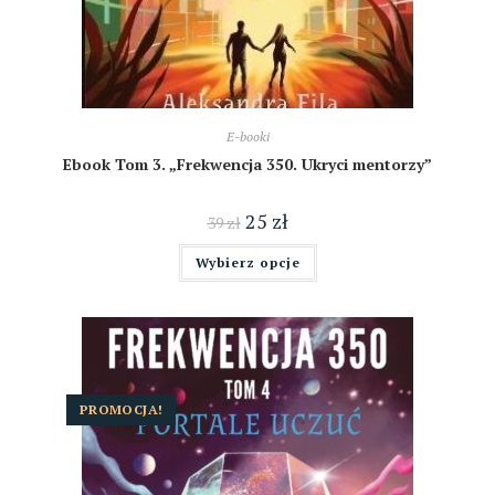
E-booki
Ebook Tom 3. „Frekwencja 350. Ukryci mentorzy”
25
zł
39
zł
Wybierz opcje
PROMOCJA!