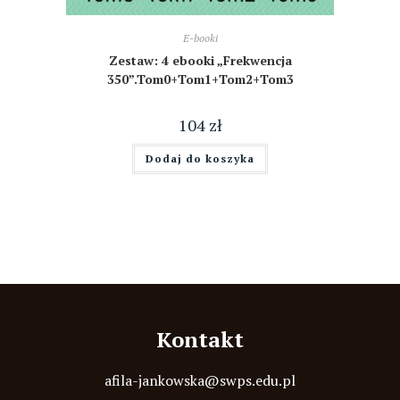
E-booki
Zestaw: 4 ebooki „Frekwencja
350”.Tom0+Tom1+Tom2+Tom3
104
zł
Dodaj do koszyka
Kontakt
afila-jankowska@swps.edu.pl