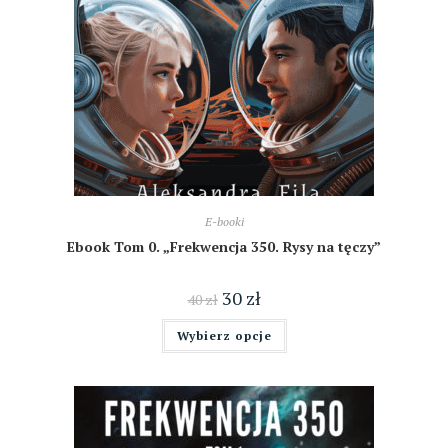
E-booki
Ebook Tom 0. „Frekwencja 350. Rysy na tęczy”
30
zł
40
zł
Wybierz opcje