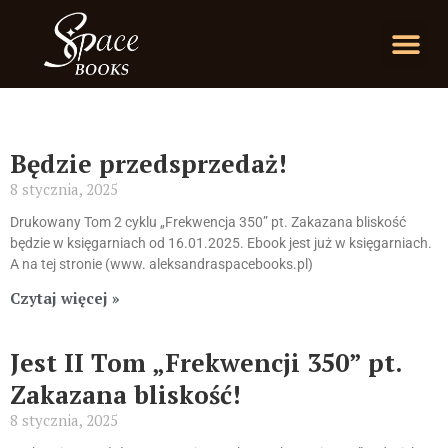
Będzie przedsprzedaż!
8 stycznia, 2025
Drukowany Tom 2 cyklu „Frekwencja 350” pt. Zakazana bliskość
będzie w księgarniach od 16.01.2025. Ebook jest już w księgarniach.
A na tej stronie (www. aleksandraspacebooks.pl)
Czytaj więcej »
Jest II Tom „Frekwencji 350” pt.
Zakazana bliskość!
8 stycznia, 2025