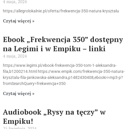
4 maja, 2024
https://allegrolokalnie.pl/oferta/frekwencja-350-natura-krysztalu
Czytaj więcej »
Ebook „Frekwencja 350” dostępny
na Legimi i w Empiku – linki
4 maja, 2024
https://www.legimi.pl/ebook-frekwencja-350-tom-1-aleksandra-
fila,b1200214.html https://www.empik.com/frekwencja-350-natura-
krysztalu-fila-jankowska-aleksandra,p1482430408,ebooki-i-mp3-p?
fromSearchQuery=frekwencja+350
Czytaj więcej »
Audiobook „Rysy na tęczy” w
Empiku!
25 kwietnia, 2024